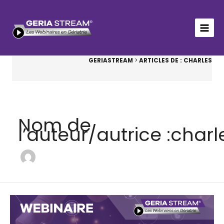
Aller
au
contenu
GERIASTREAM
>
ARTICLES DE : CHARLES
Nom de
l’auteur/autrice :charl