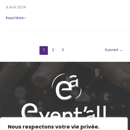
9 Avril 2024
Webinaire
Read More »
1
2
3
Suivant
→
Nous respectons votre vie privée.
Nous contacter