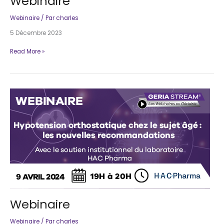
Webinaire
Webinaire
/ Par
charles
5 Décembre 2023
Webinaire
Read More »
Webinaire
Webinaire
/ Par
charles