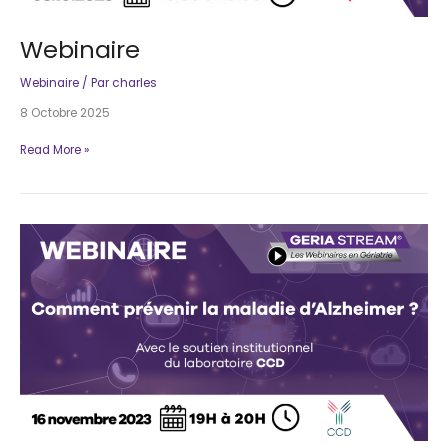
Webinaire
Webinaire
/ Par
charles
8 Octobre 2025
Webinaire
Read More »