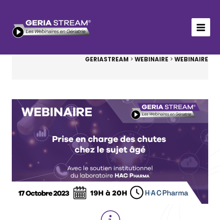
Aller
au
contenu
GERIASTREAM
>
WEBINAIRE
>
WEBINAIRE